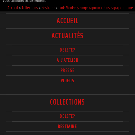
Vous consultez actuellement:
Accueil
>
Collections
>
Bestiaire
>
Pink Monkeys singe-capucin-cebus-sapajou-moine
ACCUEIL
ACTUALITÉS
DELETE?
A L'ATELIER
PRESSE
VIDEOS
COLLECTIONS
DELETE?
BESTIAIRE