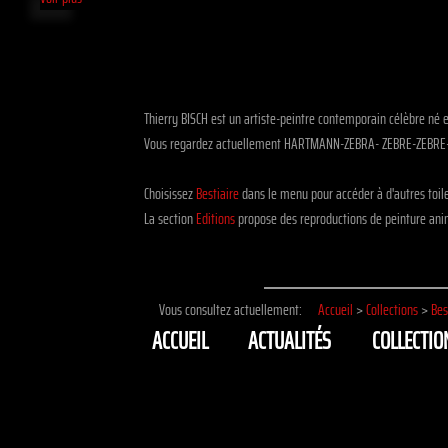
Thierry BISCH est un artiste-peintre contemporain célèbre né
Vous regardez actuellement HARTMANN-ZEBRA- ZEBRE-ZEBRE-D
Choisissez
Bestiaire
dans le menu pour accéder à d'autres t
La section
Editions
propose des reproductions de peinture anim
Vous consultez actuellement:
Accueil
>
Collections
>
Bes
ACCUEIL
ACTUALITÉS
COLLECTIO